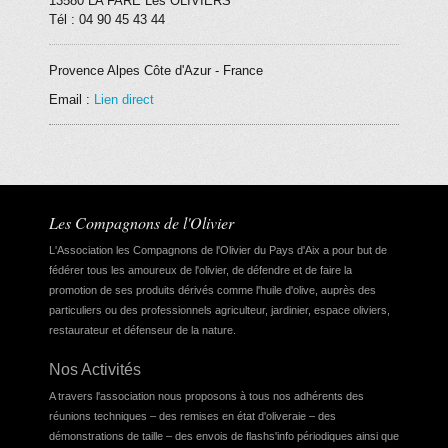
13580
LA FARE Les OLIVIERS
Tél : 04 90 45 43 44
Provence Alpes Côte d'Azur
-
France
Email :
Lien direct
Les Compagnons de l'Olivier
L'Association les Compagnons de l'Olivier du Pays d'Aix a pour but de
fédérer tous les amoureux de l'olivier, de défendre et de faire la
promotion de ses produits dérivés comme l'huile d'olive, auprès des
particuliers ou des professionnels agriculteur, jardinier,
espace oliviers
,
restaurateur et défenseur de la nature.
Nos Activités
A travers l'association nous proposons à tous nos adhérents des
réunions techniques – des remises en état d'oliveraie – des
démonstrations de taille – des envois de flashs'info périodiques ainsi que