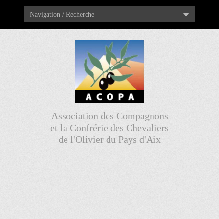
Navigation / Recherche
Association des Compagnons
et la Confrérie des Chevaliers
de l'Olivier du Pays d'Aix