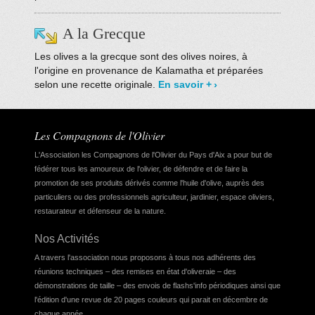
A la Grecque
Les olives a la grecque sont des olives noires, à
l'origine en provenance de Kalamatha et préparées
selon une recette originale.
En savoir +
Les Compagnons de l'Olivier
L'Association les Compagnons de l'Olivier du Pays d'Aix a pour but de
fédérer tous les amoureux de l'olivier, de défendre et de faire la
promotion de ses produits dérivés comme l'huile d'olive, auprès des
particuliers ou des professionnels agriculteur, jardinier,
espace oliviers
,
restaurateur et défenseur de la nature.
Nos Activités
A travers l'association nous proposons à tous nos adhérents des
réunions techniques – des remises en état d'oliveraie – des
démonstrations de taille – des envois de flashs'info périodiques ainsi que
l'édition d'une revue de 20 pages couleurs qui parait en décembre de
chaque année.