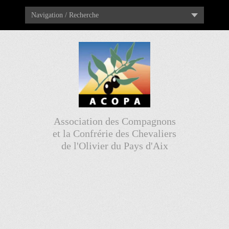
Navigation / Recherche
Association des Compagnons
et la Confrérie des Chevaliers
de l'Olivier du Pays d'Aix